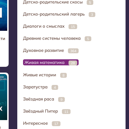
Детско-родительские скосы
5
Детско-родительский лагерь
3
Диалоги о смыслах
15
Древние системы человека
сти
5
Духовное развитие
364
Живая математика
28
Живые истории
8
Заратустра
4
Звёздная раса
9
Звёздный Питер
11
Интересное
17
ё