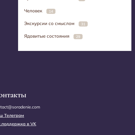
Человек
14
Экскурсии со смыслом
31
Ядовитые состояния
29
онтакты
ntact@soradenie.com
ш Телеграм
х.поддержка в VK