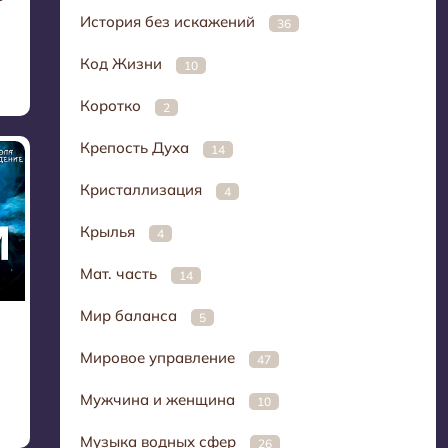
История без искажений
36
Код Жизни
10
Коротко
2
Крепость Духа
14
Кристаллизация
4
Крылья
4
Мат. часть
14
Мир баланса
5
Мировое управление
47
Мужчина и женщина
10
Музыка водных сфер
26