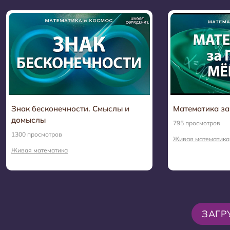
Знак бесконечности. Смыслы и
Математика за
домыслы
795 просмотров
1300 просмотров
Живая математика
Живая математика
ЗАГР