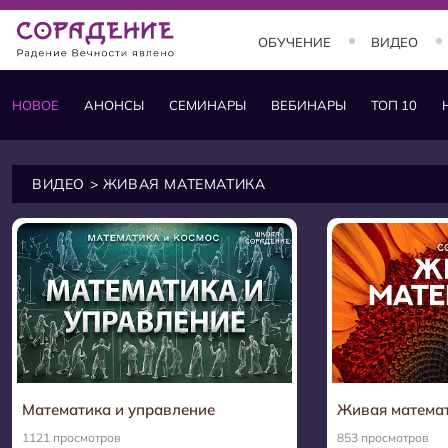
ОБУЧЕНИЕ
ВИДЕО
НОВОЕ
АНОНСЫ
СЕМИНАРЫ
ВЕБИНАРЫ
ТОП 10
ОБУЧЕНИЕ
Занятия и курсы
ВИДЕО
> ЖИВАЯ МАТЕМАТИКА
Теория
Практика
Состояния
Заставки
Математика и управление
Живая математ
1121 просмотров
853 просмотров