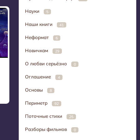
Науки
5
Наши книги
41
Неформат
6
Новичкам
29
О любви серьёзно
0
Оглашение
4
Основы
8
Периметр
92
Поточные стихи
25
Разборы фильмов
0