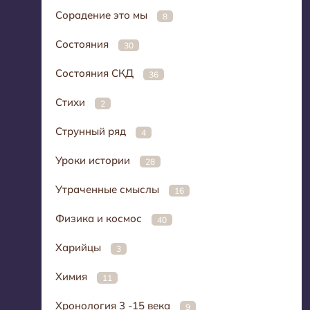
Сорадение это мы
8
Состояния
30
Состояния СКД
36
Стихи
2
Струнный ряд
4
Уроки истории
28
Утраченные смыслы
16
Физика и космос
40
Харийцы
3
Химия
11
Хронология 3 -15 века
9