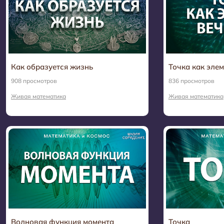
Как образуется жизнь
Точка как эле
908 просмотров
836 просмотров
Живая математика
Живая математика
Волновая функция момента
Точка