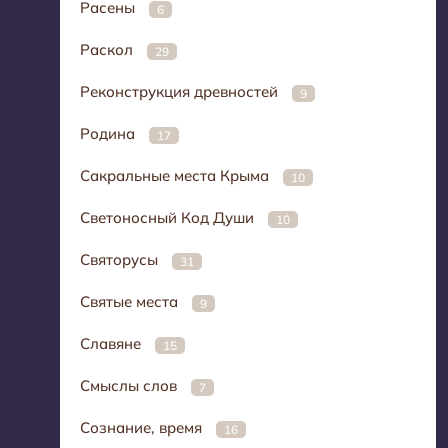
Расены
6
Раскол
29
Реконструкция древностей
9
Родина
17
Сакральные места Крыма
10
Светоносный Код Души
10
Святорусы
31
Святые места
9
Славяне
15
Смыслы слов
7
Сознание, время
16