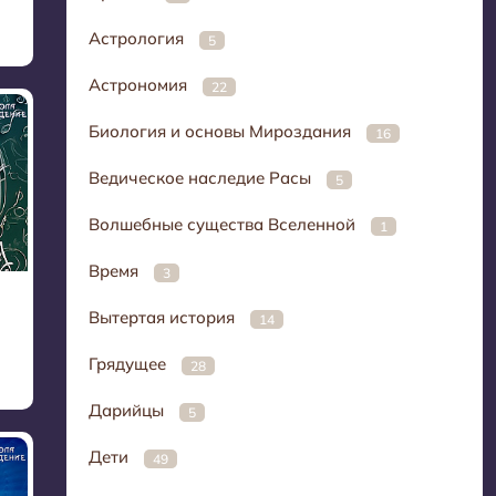
Астрология
5
Астрономия
22
Биология и основы Мироздания
16
Ведическое наследие Расы
5
Волшебные существа Вселенной
1
Время
3
Вытертая история
14
Грядущее
28
Дарийцы
5
Дети
49