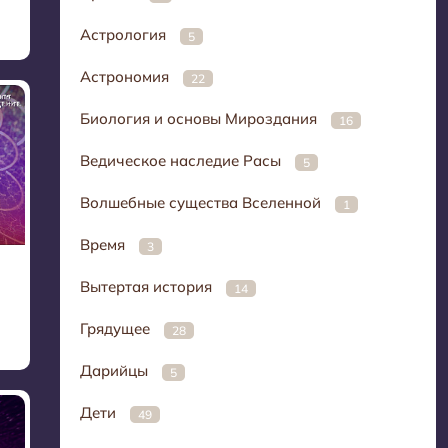
Астрология
5
Астрономия
22
Биология и основы Мироздания
16
Ведическое наследие Расы
5
Волшебные существа Вселенной
1
Время
3
Вытертая история
14
Грядущее
28
Дарийцы
5
Дети
49