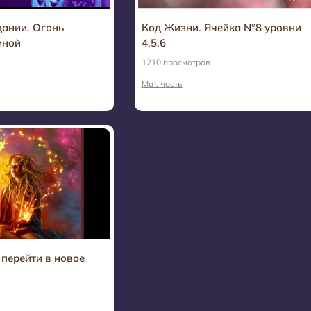
дании. Огонь
Код Жизни. Ячейка №8 уровни
мной
4,5,6
1210 просмотров
Мат. часть
 перейти в новое