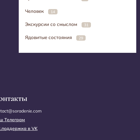
Человек
14
Экскурсии со смыслом
31
Ядовитые состояния
29
онтакты
ntact@soradenie.com
ш Телеграм
х.поддержка в VK