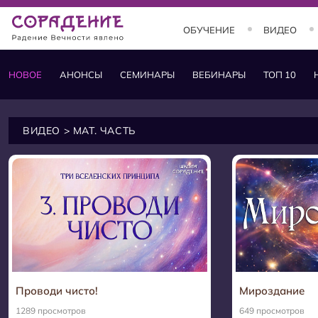
ОБУЧЕНИЕ
ВИДЕО
НОВОЕ
АНОНСЫ
СЕМИНАРЫ
ВЕБИНАРЫ
ТОП 10
ОБУЧЕНИЕ
Занятия и курсы
ВИДЕО
> МАТ. ЧАСТЬ
Теория
Практика
Состояния
Заставки
Проводи чисто!
Мироздание
1289 просмотров
649 просмотров