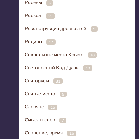
Расены
6
Раскол
29
Реконструкция древностей
9
Родина
17
Сакральные места Крыма
10
Светоносный Код Души
10
Святорусы
31
Святые места
9
Славяне
15
Смыслы слов
7
Сознание, время
16