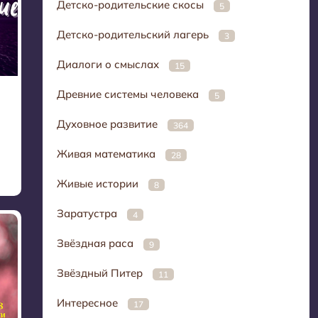
Детско-родительские скосы
5
Детско-родительский лагерь
3
Диалоги о смыслах
15
Древние системы человека
5
Духовное развитие
364
Живая математика
28
Живые истории
8
Заратустра
4
Звёздная раса
9
Звёздный Питер
11
Интересное
17