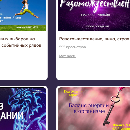
евых выборов на
Разотождествление, вина, страх
 событийных рядов
595 просмотров
Мат. часть