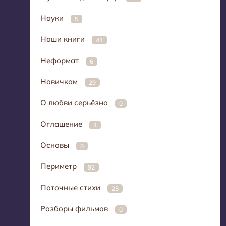
Науки
5
Наши книги
41
Неформат
6
Новичкам
29
О любви серьёзно
0
Оглашение
4
Основы
8
Периметр
92
Поточные стихи
25
Разборы фильмов
0