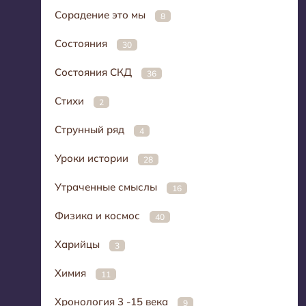
Сорадение это мы
8
Состояния
30
Состояния СКД
36
Стихи
2
Струнный ряд
4
Уроки истории
28
Утраченные смыслы
16
Физика и космос
40
Харийцы
3
Химия
11
Хронология 3 -15 века
9