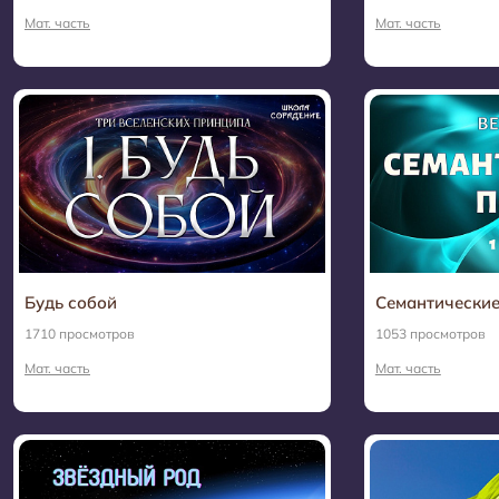
Мат. часть
Мат. часть
Будь собой
Семантические
1710 просмотров
1053 просмотров
Мат. часть
Мат. часть