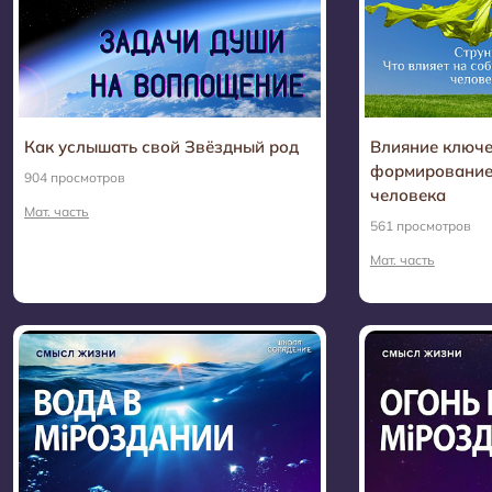
Как услышать свой Звёздный род
Влияние ключ
формирование
904 просмотров
человека
Мат. часть
561 просмотров
Мат. часть