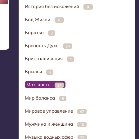
История без искажений
36
Код Жизни
10
Коротко
2
Крепость Духа
14
Кристаллизация
4
Крылья
4
Мат. часть
14
Мир баланса
5
Мировое управление
47
Мужчина и женщина
10
Музыка водных сфер
25