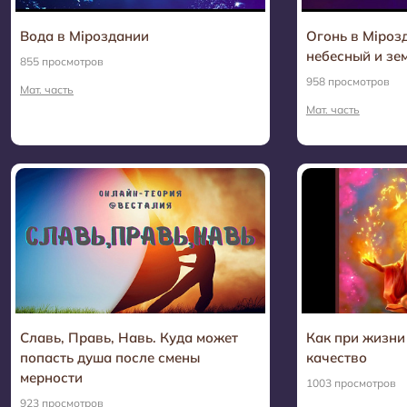
Вода в Мiроздании
Огонь в Мiроз
небесный и зе
855 просмотров
958 просмотров
Мат. часть
Мат. часть
Славь, Правь, Навь. Куда может
Как при жизни
попасть душа после смены
качество
мерности
1003 просмотров
923 просмотров