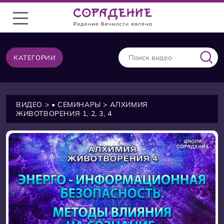
Меню
КАТЕГОРИИ
ВИДЕО
КАТЕГОРИИ
>
• СЕМИНАРЫ
> АЛХИМИЯ
ЖИВОТВОРЕНИЯ 1, 2, 3, 4
• СЕМИНАРЫ
378
• ВЕБИНАРЫ
17
• ПРАКТИКИ
44
Аграба
10
Анонсы
8