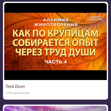
Состояния СКД
36
Стихи
2
Струнный ряд
4
Уроки истории
28
Утраченные смыслы
16
Физика и космос
40
Харийцы
3
Химия
11
Хронология 3 -15 века
9
Труд Души
Человек
14
1175 просмотров
Экскурсии со смыслом
31
Ядовитые состояния
29