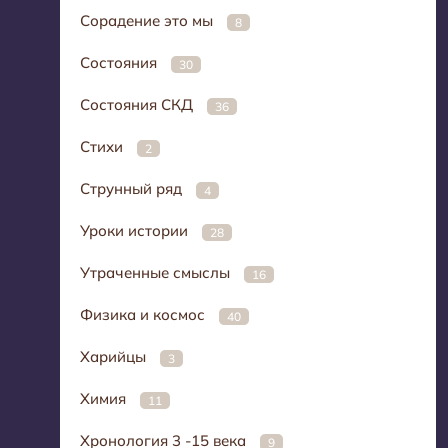
Сорадение это мы
8
Состояния
30
Состояния СКД
36
Стихи
2
Струнный ряд
4
Уроки истории
28
Утраченные смыслы
16
Физика и космос
40
Харийцы
3
Химия
11
Хронология 3 -15 века
9