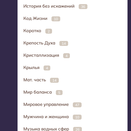
История без искажений
36
Код Жизни
10
Коротко
2
Крепость Духа
14
Кристаллизация
4
Крылья
4
Мат. часть
14
Мир баланса
5
Мировое управление
47
Мужчина и женщина
10
Музыка водных сфер
26