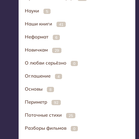
Науки
5
Наши книги
41
Неформат
6
Новичкам
29
О любви серьёзно
0
Оглашение
4
Основы
8
Периметр
92
Поточные стихи
25
Разборы фильмов
0