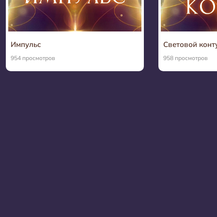
Импульс
Световой конт
954 просмотров
958 просмотров