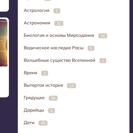
Астрология
5
Астрономия
22
Биология и основы Мироздания
16
Ведическое наследие Расы
5
Волшебные существа Вселенной
1
Время
3
Вытертая история
14
Грядущее
28
Дарийцы
5
Дети
49