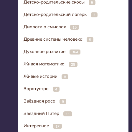
Детско-родительские скосы
5
Детско-родительский лагерь
3
Диалоги о смыслах
15
Древние системы человека
5
Духовное развитие
364
Живая математика
28
Живые истории
8
Заратустра
4
Звёздная раса
9
Звёздный Питер
11
Интересное
17