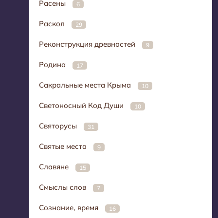
Расены
6
Раскол
29
Реконструкция древностей
9
Родина
17
Сакральные места Крыма
10
Светоносный Код Души
10
Святорусы
31
Святые места
9
Славяне
15
Смыслы слов
7
Сознание, время
16