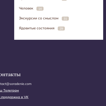
Человек
14
Экскурсии со смыслом
31
Ядовитые состояния
29
онтакты
ntact@soradenie.com
ш Телеграм
х.поддержка в VK