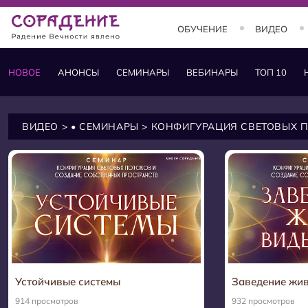
ОБУЧЕНИЕ
ВИДЕО
НОВОЕ
АНОНСЫ
СЕМИНАРЫ
ВЕБИНАРЫ
ТОП 10
ОБУЧЕНИЕ
Занятия и курсы
ВИДЕО
>
• СЕМИНАРЫ
> КОНФИГУРАЦИЯ СВЕТОВЫХ 
Теория
Практика
Состояния
Заставки
Устойчивые системы
Заведение жи
914 просмотров
932 просмотров