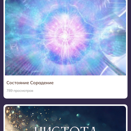
Состояние Сорадение
789 просмотров