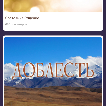
Состояние Радение
685 просмотров