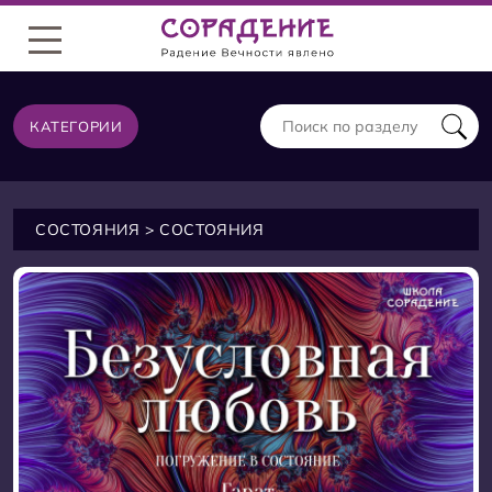
Меню
КАТЕГОРИИ
СОСТОЯНИЯ
КАТЕГОРИИ
> СОСТОЯНИЯ
Настройка на Состояния
23
Состояния
29