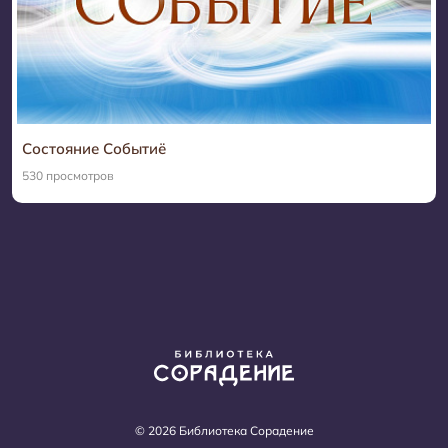
Состояние Событиё
530 просмотров
© 2026 Библиотека Сорадение