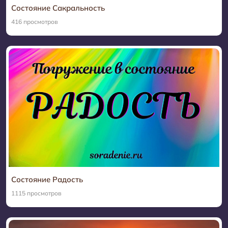
Состояние Сакральность
416 просмотров
Состояние Радость
1115 просмотров