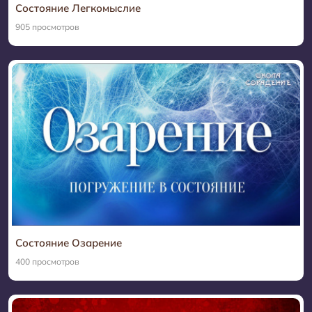
Состояние Легкомыслие
905 просмотров
Состояние Озарение
400 просмотров