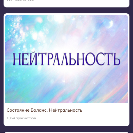
Состояние Баланс. Нейтральность
1054 просмотров