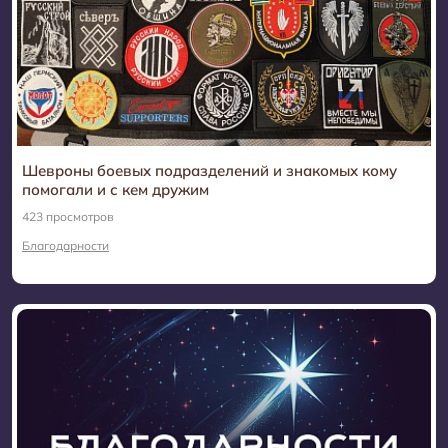
Сообщество друзей
13
Культура, как квинтэссенция Духа, Души и
Сознания Расы
4
Искусство
3
Заметки на тонких полях
5
Шевроны боевых подразделений и знакомых кому
помогали и с кем дружим
Повести Белкиной
9
423 просмотров
Благодарности