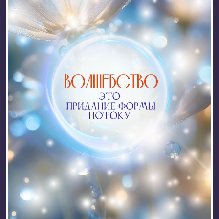
Вера
4
Вечность
2
Внимание
1
Волшебство
1
Воля
2
Время
1
Всё
1
Вселенная
1
Гениальность
1
Дом
2
Дух
1
Духовное развитие
1