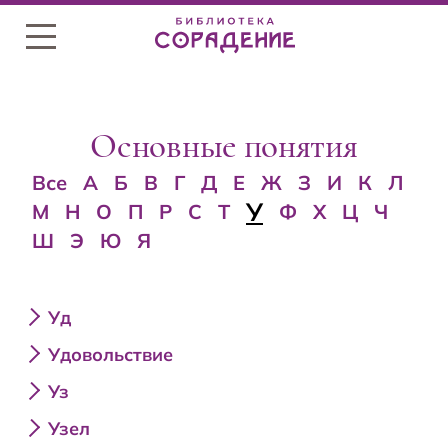
Меню
Основные понятия
Все
А
Б
В
Г
Д
Е
Ж
З
И
К
Л
У
М
Н
О
П
Р
С
Т
Ф
Х
Ц
Ч
Ш
Э
Ю
Я
Уд
Удовольствие
Уз
Узел