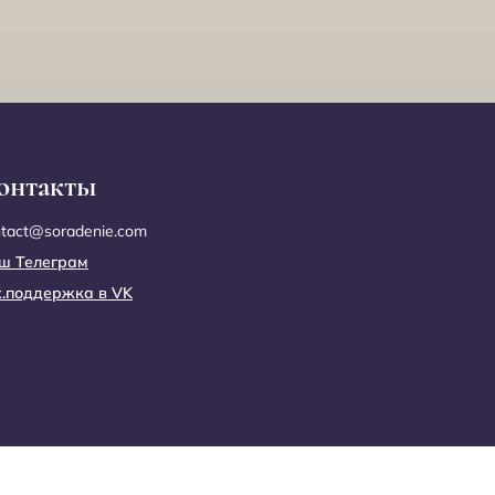
Обретение
целостности
Практика
Благость
онтакты
ntact@soradenie.com
Глубинная
сакрализация
ш Телеграм
х.поддержка в VK
Практика три
Солнца
Работа со
струнами