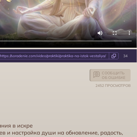
https://soradenie.com/video/praktiki/praktika-na-istok-vestaliya/
34
СООБЩИТЬ
ОБ ОШИБКЕ
2452 ПРОСМОТРОВ
ния в искре
ев и настройка души на обновление, радость,