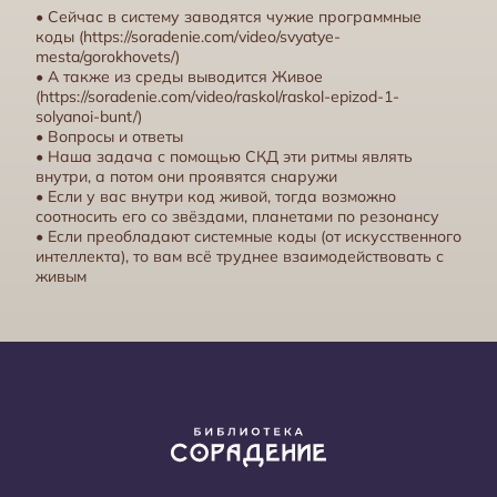
• Сейчас в систему заводятся чужие программные
коды (
https://soradenie.com/video/svyatye-
mesta/gorokhovets/
)
• А также из среды выводится Живое
(
https://soradenie.com/video/raskol/raskol-epizod-1-
solyanoi-bunt/
)
• Вопросы и ответы
• Наша задача с помощью СКД эти ритмы являть
Сердце как физический орган
внутри, а потом они проявятся снаружи
• Если у вас внутри код живой, тогда возможно
соотносить его со звёздами, планетами по резонансу
• Если преобладают системные коды (от искусственного
интеллекта), то вам всё труднее взаимодействовать с
живым
Внутренняя борьба или что сбивает ритм