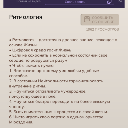
Ссылка на видео
24
Внутренняя тишина
Ритмология
СООБЩИТЬ
ОБ ОШИБКЕ
1962 ПРОСМОТРОВ
• Ритмология – достаточно древнее знание, лежащее в
основе Жизни
• Цифровая среда гасит Жизнь
• Если не сохранять в нормальном состоянии своё
сердце, то разрушится разум
• Чтобы выжить нужно:
1. Выключить программу ума любым удобным
способом.
2. В состоянии Нейтральности гармонизировать
внутренние ритмы.
3. Научиться отлавливать чужеродное,
Пульс Вселенной или время внутри нас
присутствующее в поле.
4. Научиться быстро переходить на более высокую
частоту.
5. Быть внимательным к процессам в своей жизни.
6. Чисто играть свою партию в едином оркестре
Мiроздания.