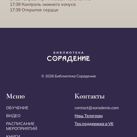
17:39 Контроль нижнего конуса
17:39 Открытое сердце
Эфиризация. Семинар Кому дать свободный Эфир
© 2026 Библиотека Сорадение
Меню
Контакты
ОБУЧЕНИЕ
contact@soradenie.com
ВИДЕО
Наш Телеграм
РАСПИСАНИЕ
Тех.поддержка в VK
МЕРОПРИЯТИЙ
Время как единица жизни. Кому дать свободный Эфир
КНИГИ