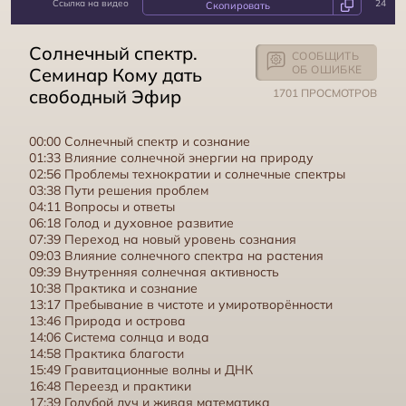
Ссылка на видео
24
Разум и сознание. Семинар Кому дать свободный Эфир
Солнечный спектр.
СООБЩИТЬ
ОБ ОШИБКЕ
Семинар Кому дать
свободный Эфир
1701 ПРОСМОТРОВ
00:00 Солнечный спектр и сознание
01:33 Влияние солнечной энергии на природу
02:56 Проблемы технократии и солнечные спектры
03:38 Пути решения проблем
04:11 Вопросы и ответы
06:18 Голод и духовное развитие
07:39 Переход на новый уровень сознания
09:03 Влияние солнечного спектра на растения
09:39 Внутренняя солнечная активность
10:38 Практика и сознание
Свободный эфир, что это? Кому дать свободный Эфир
13:17 Пребывание в чистоте и умиротворённости
13:46 Природа и острова
14:06 Система солнца и вода
14:58 Практика благости
15:49 Гравитационные волны и ДНК
16:48 Переезд и практики
17:39 Голубой луч и живая математика