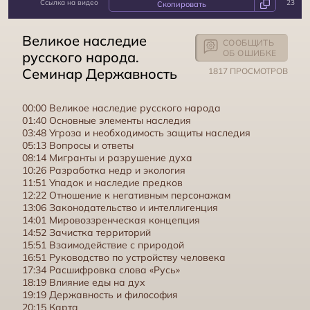
Ссылка на видео
23
Святая Русь. Семинар Державность
Великое наследие
СООБЩИТЬ
ОБ ОШИБКЕ
русского народа.
Семинар Державность
1817 ПРОСМОТРОВ
00:00 Великое наследие русского народа
01:40 Основные элементы наследия
03:48 Угроза и необходимость защиты наследия
05:13 Вопросы и ответы
08:14 Мигранты и разрушение духа
10:26 Разработка недр и экология
11:51 Упадок и наследие предков
12:22 Отношение к негативным персонажам
13:06 Законодательство и интеллигенция
14:01 Мировоззренческая концепция
Духовность. Семинар Державность
14:52 Зачистка территорий
15:51 Взаимодействие с природой
16:51 Руководство по устройству человека
17:34 Расшифровка слова «Русь»
18:19 Влияние еды на дух
19:19 Державность и философия
20:15 Карта