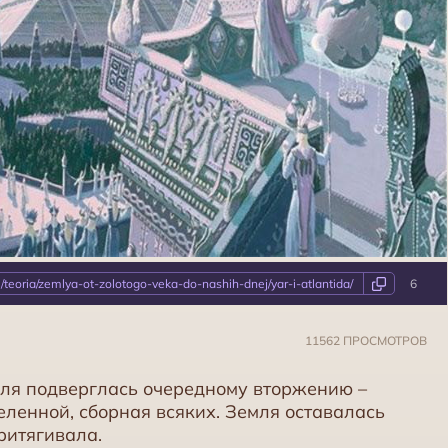
m/teoria/zemlya-ot-zolotogo-veka-do-nashih-dnej/yar-i-atlantida/
6
11562 ПРОСМОТРОВ
мля подверглась очередному вторжению –
ленной, сборная всяких. Земля оставалась
ритягивала.