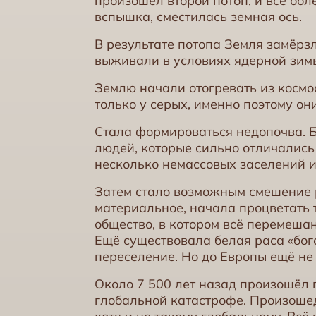
произошёл второй потоп, и всё об
вспышка, сместилась земная ось.
В результате потопа Земля замёрз
выживали в условиях ядерной зимы
Землю начали отогревать из космо
только у серых, именно поэтому он
Стала формироваться недопочва. 
людей, которые сильно отличалис
несколько немассовых заселений и
Затем стало возможным смешение р
материальное, начала процветать
общество, в котором всё перемешан
Ещё существовала белая раса «бог
переселение. Но до Европы ещё не 
Около 7 500 лет назад произошёл п
глобальной катастрофе. Произоше