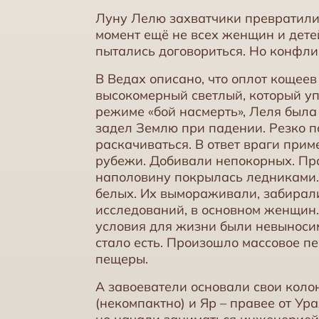
Луну Лелю захватчики превратили 
момент ещё не всех женщин и детей
пытались договориться. Но конфли
В Ведах описано, что оплот кощее
высокомерный светлый, который у
режиме «бой насмерть», Леля была 
задел Землю при падении. Резко 
раскачиваться. В ответ враги при
рубежи. Добивали непокорных. Пр
наполовину покрылась ледниками.
белых. Их вымораживали, забирали
исследований, в основном женщин. 
условия для жизни были невыносим
стало есть. Произошло массовое пе
пещеры.
А завоеватели основали свои коло
(некомпактно) и Яр – правее от Ур