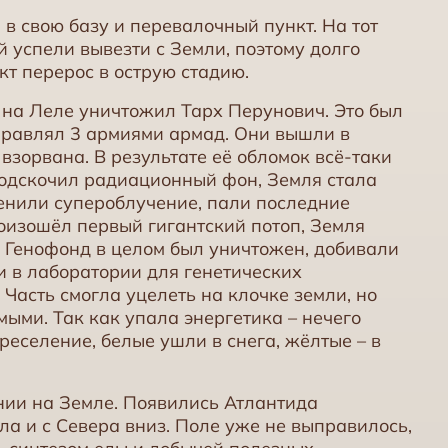
в свою базу и перевалочный пункт. На тот
 успели вывезти с Земли, поэтому долго
кт перерос в острую стадию.
в на Леле уничтожил Тарх Перунович. Это был
правлял 3 армиями армад. Они вышли в
взорвана. В результате её обломок всё-таки
подскочил радиационный фон, Земля стала
менили супероблучение, пали последние
оизошёл первый гигантский потоп, Земля
 Генофонд в целом был уничтожен, добивали
 в лаборатории для генетических
Часть смогла уцелеть на клочке земли, но
ыми. Так как упала энергетика – нечего
реселение, белые ушли в снега, жёлтые – в
нии на Земле. Появились Атлантида
ала и с Севера вниз. Поле уже не выправилось,