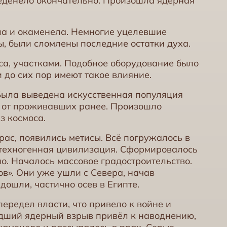
леденело окончательно. Произошла ядерная
ла и окаменела. Немногие уцелевшие
, были сломлены последние остатки духа.
са, участками. Подобное оборудование было
и до сих пор имеют такое влияние.
Была выведена искусственная популяция
ь от проживавших ранее. Произошло
з космоса.
ас, появились метисы. Всё погружалось в
 техногенная цивилизация. Сформировалось
о. Началось массовое градостроительство.
ов». Они уже ушли с Севера, начав
дошли, частично осев в Египте.
ередел власти, что привело к войне и
дший ядерный взрыв привёл к наводнению,