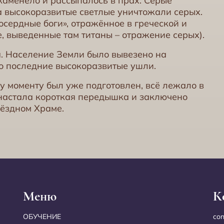
 каменело и рассыпалось в прах. Серые
 высокоразвитые светлые уничтожали серых.
сердные боги», отражённое в греческой и
, выведенные там титаны – отражение серых).
. Население Земли было вывезено на
го последние высокоразвитые ушли.
у моменту был уже подготовлен, всё лежало в
 настала короткая передышка и заключено
вёздном Храме.
Меню
К
ОБУЧЕНИЕ
co