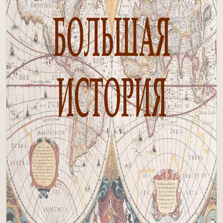
С Золотого Века до наших дней.
История Яра и Атлантиды