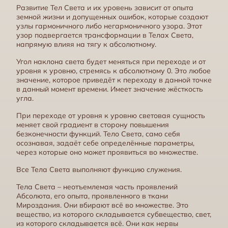
Развитие Тел Света и их уровень зависит от опыта
земной жизни и допущенных ошибок, которые создают
узлы гармоничного либо негармоничного узора. Этот
узор подвергается трансформации в Телах Света,
напрямую влияя на тягу к абсолютному.
Угол наклона света будет меняться при переходе и от
уровня к уровню, стремясь к абсолютному 0. Это любое
значение, которое приведёт к переходу в данной точке
в данный момент времени. Имеет значение жёсткость
угла.
Абсолютные огненные алгоритмы внутри световой сущности
При переходе от уровня к уровню световая сущность
меняет свой градиент в сторону повышения
безконечности функций. Тело Света, само себя
осознавая, задаёт себе определённые параметры,
через которые оно может проявиться во множестве.
Все Тела Света выполняют функцию служения.
Тела Света – неотъемлемая часть проявлений
Абсолюта, его опыта, проявленного в ткани
Мироздания. Они вбирают всё во множестве. Это
вещество, из которого складывается субвещество, свет,
из которого складывается всё. Они как нервы