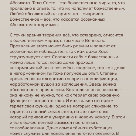
Абсолюта. Тела Света – это божественные миры, то, что
проявлено в опыте, то, что их наполняет божественным.
Любой абсолютный алгоритм это – микромир.
Божественное – всё, что касается осознанных
Алгоритмы, творимые Телами Света
Абсолютом алгоритмов.
С точки зрения творения всё, что сотворено, относится
к божественным мирам, в том числе Вечность.
Проявление этого может быть разным и зависит от
осознанности наблюдателя, так как даже Хаос
структурирует свет. Соотнести себя с божественным
можно лишь тогда, когда даже проходя
негармоничный опыт познаёшь творение, так как даже
в негармоничном ты тоже получаешь опыт. Степень
проявленности алгоритма говорит о квалификации,
наработанной душой за воплощения. Здесь важна
абсолютность проявления. Как только роза засохла –
она никому не нужна, так как теряет свою основную
функцию – радовать глаз. И как только алгоритм
Спиральность
теряет свои функции, одна из которых служение, то
теряется главный смысл этого, но это тоже опыт,
который приводит к умиранию и новому началу. В этом
и есть божественный замысел постоянного
самообновления. Даже самая тёмная субстанция
может служить для накопления чего-то полезного. В