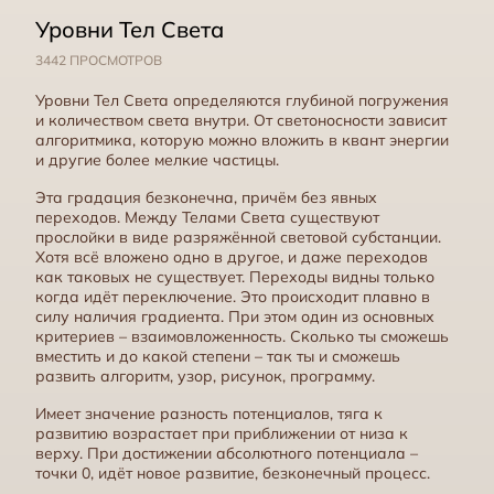
Уровни Тел Света
3442 ПРОСМОТРОВ
Уровни Тел Света определяются глубиной погружения
и количеством света внутри. От светоносности зависит
алгоритмика, которую можно вложить в квант энергии
и другие более мелкие частицы.
Сжатие Огня
Эта градация безконечна, причём без явных
переходов. Между Телами Света существуют
прослойки в виде разряжённой световой субстанции.
Хотя всё вложено одно в другое, и даже переходов
как таковых не существует. Переходы видны только
когда идёт переключение. Это происходит плавно в
силу наличия градиента. При этом один из основных
критериев – взаимовложенность. Сколько ты сможешь
вместить и до какой степени – так ты и сможешь
развить алгоритм, узор, рисунок, программу.
Имеет значение разность потенциалов, тяга к
развитию возрастает при приближении от низа к
верху. При достижении абсолютного потенциала –
точки 0, идёт новое развитие, безконечный процесс.
Служение в Мироздании