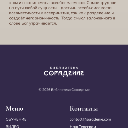
этом и состоит смысл всеобъемлемости. Самое трудное
на пути любой сущности – достичь всеобъемлемости,
всевместимости и всепринятия, так как разделение и
создаёт негармоничность. Тогда смысл заложенного в
слове Бог утрачивается.
Баланс энергий в организме
© 2026 Библиотека Сорадение
Меню
Контакты
ОБУЧЕНИЕ
contact@soradenie.com
Тела Света
ВИДЕО
Наш Телеграм