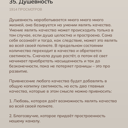
35. Душевность
1914 ПРОСМОТРОВ
9. Великодушие
Душевность нарабатывается много много много
жизней, она базируется на умении являть качества.
Умение являть качества может происходить только в
том случае, если душа целостна и простроена. Сама
себя осознаёт и тогда, как следствие, может это являть
во всей своей полноте. В предельном состоянии
количество переходит в качество и обретается
светимость. Сначала душа растёт, а потом её свет
начинает приобретать насыщенность и так до
безконечности, пока не потеряет границы – это про
развитие.
Привнесение любого качества будет добавлять в
общую копилку светимость, но есть два главных
10. Бескорыстие
качества, которые в этом смысле можно привносить:
1. Любовь, которая даёт возможность являть качества
во всей своей полноте.
2. Благозвучие, которое придаёт простроенность
нашему каналу.