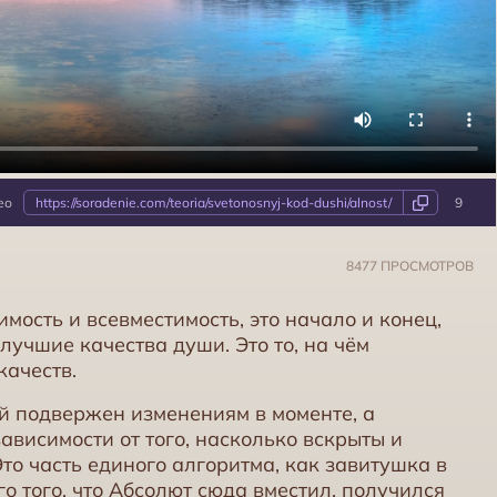
ео
https://soradenie.com/teoria/svetonosnyj-kod-dushi/alnost/
9
8477 ПРОСМОТРОВ
имость и всевместимость, это начало и конец,
 лучшие качества души. Это то, на чём
качеств.
й подвержен изменениям в моменте, а
ависимости от того, насколько вскрыты и
то часть единого алгоритма, как завитушка в
о того, что
Абсолют
сюда вместил, получился