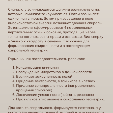
8357 ПРОСМОТРОВ
Сначала у занимающегося должны возникнуть огни,
которые начинают закручиваться. Потом возникает
одиночная спираль. Затем при заведении в поле
высокочастотной энергии возникнет двойная спираль.
Затем должны сформироваться 4 параллельных
вертикальных оси – 2 боковые, проходящие через
точки на погонах, ось спереди и ось сзади. Вид сверху
– близко к квадрату в сечении. Это основа для
формирования спиральности и в последующем
сакральной геометрии.
Гармоничная последовательность развития:
Концентрация внимания
Существа с высокой спиральностью
Возбуждение микротоков в данной области
Возникает закрученность полей
Придание векторности, в том числе в клетках
Придание сонаправленности (направленного
вращения спиралей)
Достижение увязанности (поймать резонанс)
Правильное вписывание в сакральную геометрию.
Для кого-то спиральность формируется поэтапно, а у
кого-то это является главной задачей для ускоренного