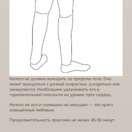
Колесо не должно выходить за пределы тела. Оно
может вращаться с разной скоростью, ускоряться или
замедляется. Необходимо удерживать его в
горизонтальной плоскости на уровне трёх сердец.
Колесо на оси и солнышко на макушке — это крест,
освещённый любовью.
Продолжительность практики не менее 45-50 минут.