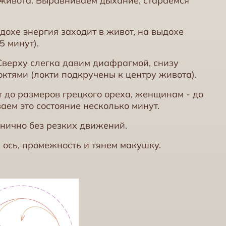
 живота. Выравниваем дыхание, стараемся
дохе энергия заходит в живот, на выдохе
5 минут).
 Сверху слегка давим диафрагмой, снизу
октями (локти подкручены к центру живота).
 до размеров грецкого ореха, женщинам - до
аем это состояние несколько минут.
нично без резких движений.
м ось, промежность и тянем макушку.