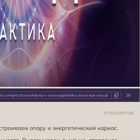
nie.com/practicians/rabota-s-osnovoj/praktika-zhivot-kak-sosud/
29
0 ПРОСМОТРОВ
остраиваем опору и энергетический каркас.